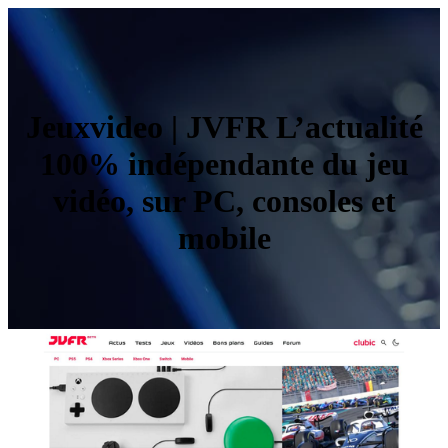
Jeuxvideo | JVFR L’actualité
100% indépen­dan­te du jeu
vidéo, sur PC, consoles et
mobile