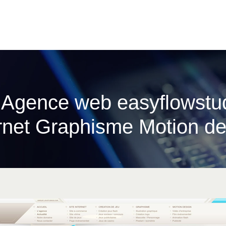
| Agence web easyflowstu­d
ernet Graphisme Motion de