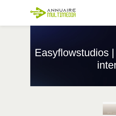
Easyflowstu­dios 
int